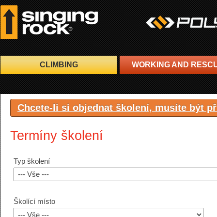
CLIMBING
WORKING AND RESC
Chcete-li si objednat školení, musíte být 
Termíny školení
Typ školení
Školící místo